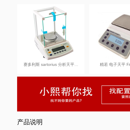
赛多利斯 sartorius 分析天平…
精若 电子天平 FA
产品说明