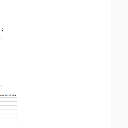
用；
；
。