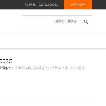
客服热线：021-61590262
|
忆言公众号
除颤仪
呼吸机
002C
管理条例
》企业经营医疗器械提供相关经营资质，谢谢配合！