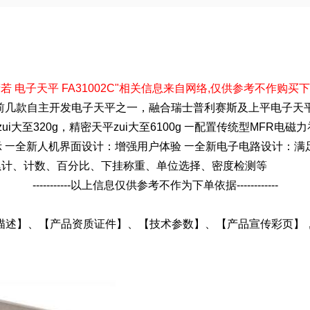
-以下"精若 电子天平 FA31002C"相关信息来自网络,仅供参考不作购买下单依据-
)旗下前几款自主开发电子天平之一，融合瑞士普利赛斯及上平电子
平zui大至320g，精密天平zui大至6100g ￚ配置传统型MF
示 ￚ全新人机界面设计：增强用户体验 ￚ全新电子电路设计：满
累计、计数、百分比、下挂称重、单位选择、密度检测等
-----------以上信息仅供参考不作为下单依据------------
品详细描述】、【产品资质证件】、【技术参数】、【产品宣传彩页】