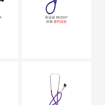
A
听诊器 BK3007
价格:
签约议价