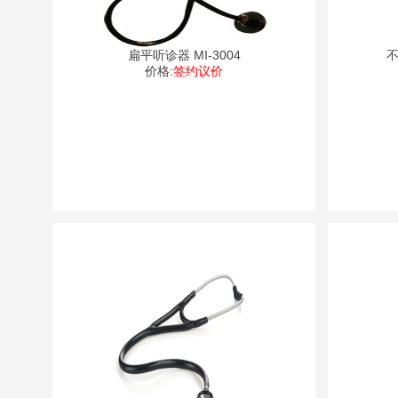
扁平听诊器 MI-3004
不
价格:
签约议价