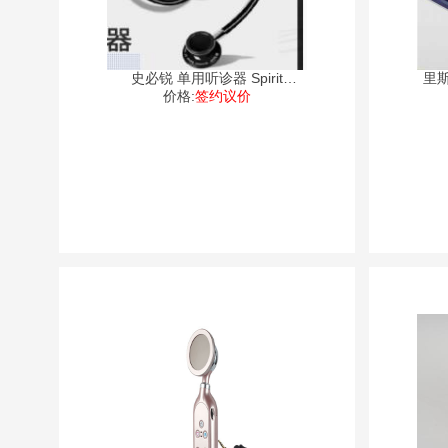
史必锐 单用听诊器 Spirit
里斯
价格:
STETHOSC
签约议价