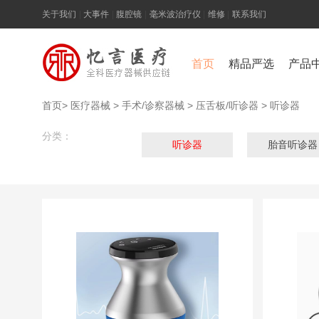
关于我们
|
大事件
|
腹腔镜
|
毫米波治疗仪
|
维修
|
联系我们
首页
精品严选
产品
首页
>
医疗器械
>
手术/诊察器械
>
压舌板/听诊器
>
听诊器
分类：
听诊器
胎音听诊器