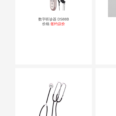
数字听诊器 DS88B
价格:
签约议价