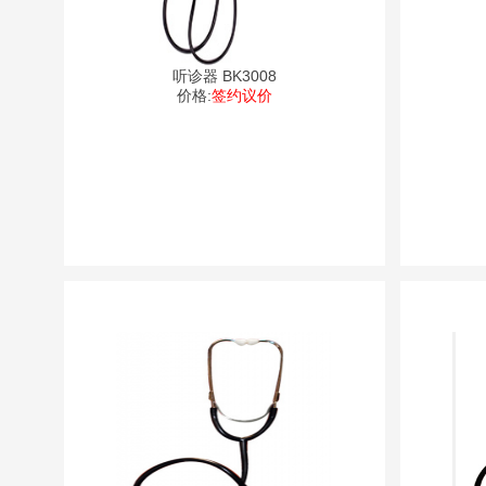
听诊器 BK3008
价格:
签约议价