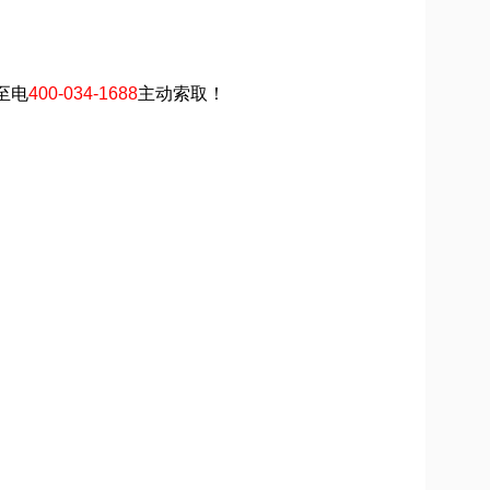
至电
400-034-1688
主动索取！