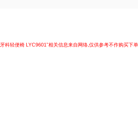
---以下"牙科轻便椅 LYC9601"相关信息来自网络,仅供参考不作购买下单依据---