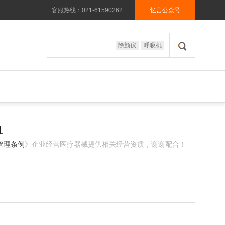
客服热线：021-61590262
|
忆言公众号
除颤仪
呼吸机
1
管理条例
》企业经营医疗器械提供相关经营资质，谢谢配合！