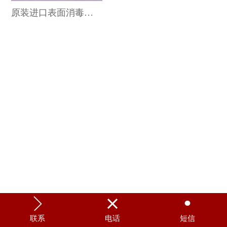
原装进口表面消毒抽巾 160抽



联系
电话
短信