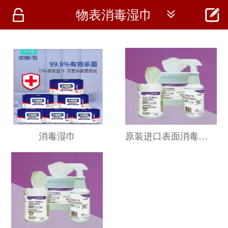




物表消毒湿巾
首页
资讯
仪器
医疗资讯
消毒湿巾
原装进口表面消毒抽巾 60抽