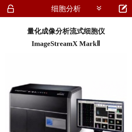




细胞分析
首页
资讯
量化成像分析流式细胞仪
仪器
ImageStreamX MarkⅡ
医疗资讯