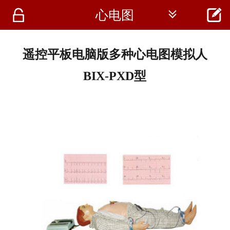




心电图
首页
资讯
遥控平板电脑版多种心电图模拟人
仪器
BIX-PXD型
医疗资讯