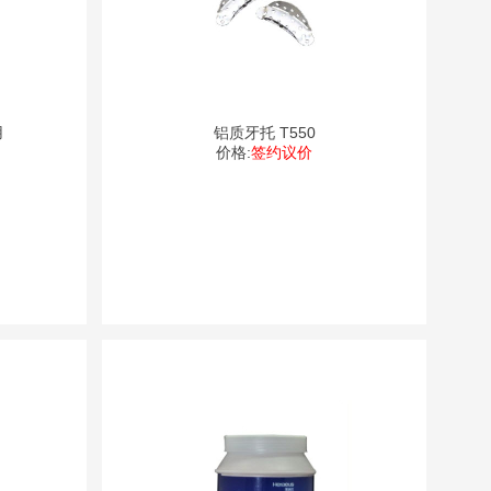
用
铝质牙托 T550
价格:
签约议价