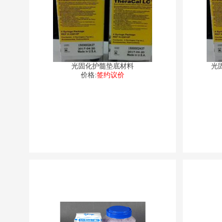
光固化护髓垫底材料
光
价格:
签约议价