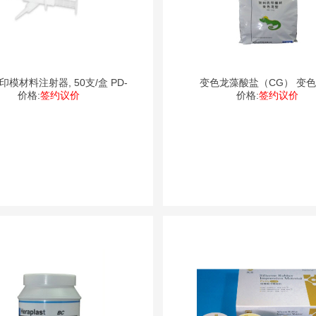
模材料注射器, 50支/盒 PD-
变色龙藻酸盐（CG） 变
价格:
签约议价
价格:
签约议价