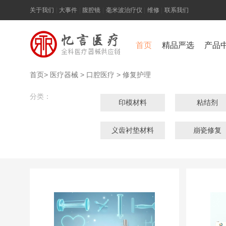
关于我们
|
大事件
|
腹腔镜
|
毫米波治疗仪
|
维修
|
联系我们
首页
精品严选
产品
首页
>
医疗器械
>
口腔医疗
>
修复护理
分类：
印模材料
粘结剂
义齿衬垫材料
崩瓷修复