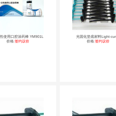
性使用口腔涂药棒 YM901L
光固化垫底材料Light-cur
价格:
签约议价
价格:
Compome
签约议价