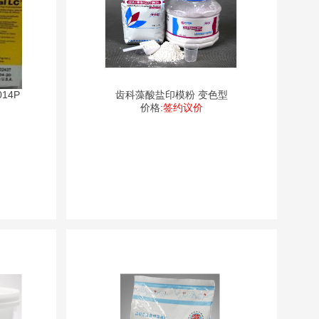
14P
齿科藻酸盐印模粉 变色型
价格:
签约议价