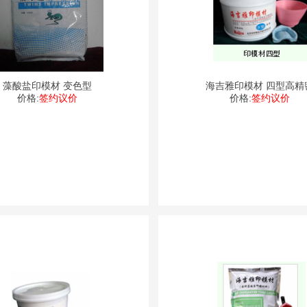
藻酸盐印模材 变色型
海吉雅印模材 四型高精
价格:
签约议价
价格:
签约议价