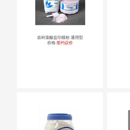
齿科藻酸盐印模粉 通用型
价格:
签约议价