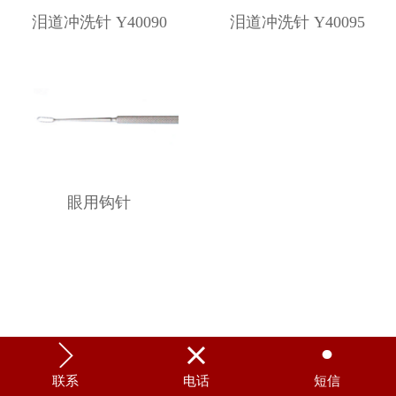
泪道冲洗针 Y40090
泪道冲洗针 Y40095
眼用钩针



联系
电话
短信