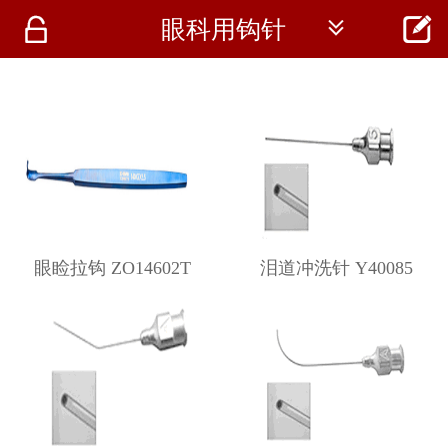




眼科用钩针
首页
资讯
仪器
医疗资讯
眼睑拉钩 ZO14602T
泪道冲洗针 Y40085