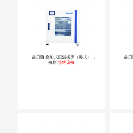
鑫贝西 叠加式恒温摇床（卧式）
鑫贝
价格:
DJW
签约议价