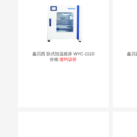
鑫贝西 卧式恒温摇床 WYC-111D
鑫贝西
价格:
签约议价