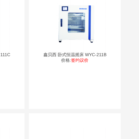
111C
鑫贝西 卧式恒温摇床 WYC-211B
价格:
签约议价