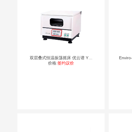
双层叠式恒温振荡摇床 优云谱 YP-
Envi
价格:
签约议价
DY