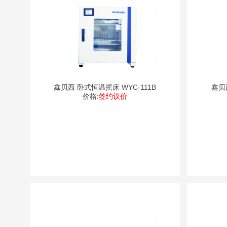
鑫贝西 卧式恒温摇床 WYC-111B
鑫贝
价格:
签约议价