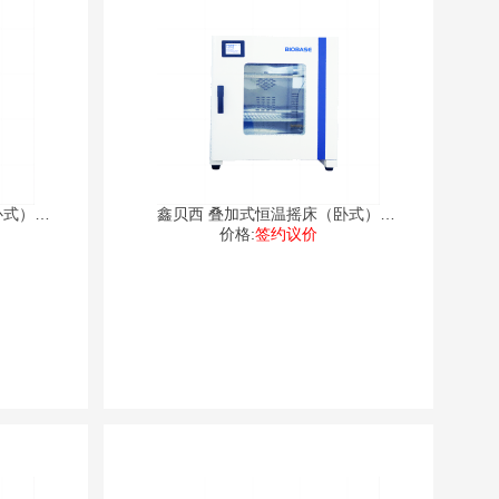
卧式）
鑫贝西 叠加式恒温摇床（卧式）
价格:
DJW
签约议价