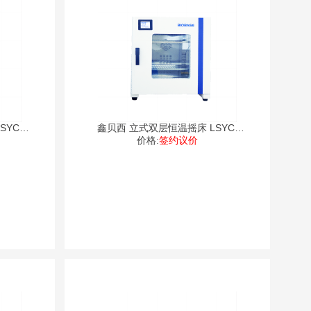
YC-
鑫贝西 立式双层恒温摇床 LSYC-
价格:
2102
签约议价