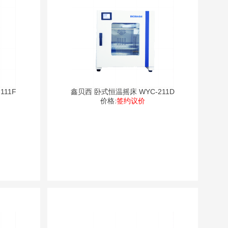
111F
鑫贝西 卧式恒温摇床 WYC-211D
价格:
签约议价