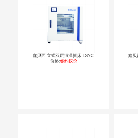
鑫贝西 立式双层恒温摇床 LSYC-
鑫贝西
价格:
1102
签约议价