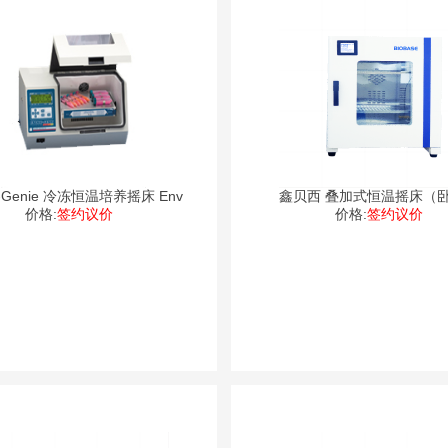
ro-Genie 冷冻恒温培养摇床 Env
鑫贝西 叠加式恒温摇床（
价格:
签约议价
价格:
DJW
签约议价