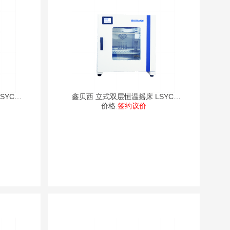
YC-
鑫贝西 立式双层恒温摇床 LSYC-
价格:
2112
签约议价