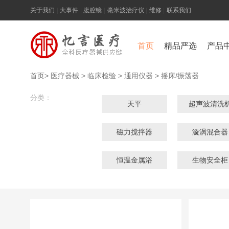
关于我们
|
大事件
|
腹腔镜
|
毫米波治疗仪
|
维修
|
联系我们
首页
精品严选
产品
首页
>
医疗器械
>
临床检验
>
通用仪器
>
摇床/振荡器
分类：
天平
超声波清洗
磁力搅拌器
漩涡混合器
恒温金属浴
生物安全柜