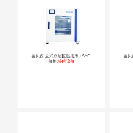
鑫贝西 立式双层恒温摇床 LSYC-
鑫贝
价格:
2112
签约议价