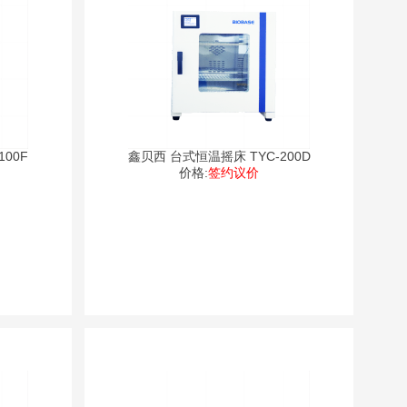
00F
鑫贝西 台式恒温摇床 TYC-200D
价格:
签约议价