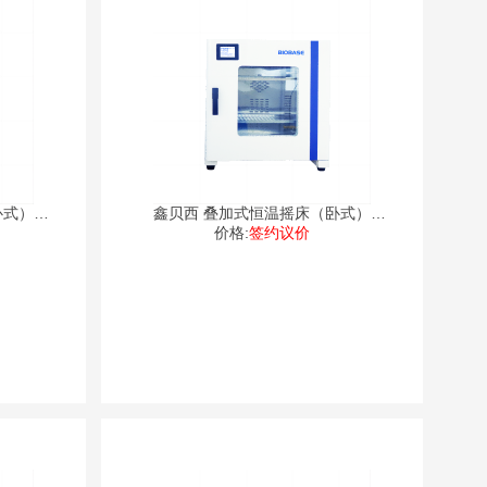
卧式）
鑫贝西 叠加式恒温摇床（卧式）
价格:
DJW
签约议价