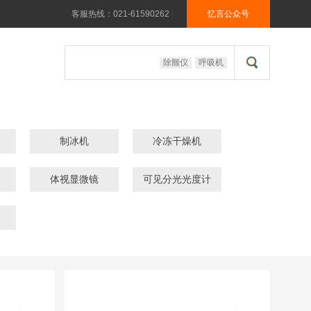
客服热线：021-61590262
|
忆言公众号
除颤仪
呼吸机
制冰机
冷冻干燥机
体视显微镜
可见分光光度计
备