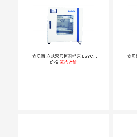
鑫贝西 立式双层恒温摇床 LSYC-
鑫贝
价格:
1112
签约议价