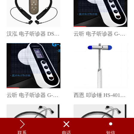
汉泓 电子听诊器 DS88B
云听 电子听诊器 G-200
云听 电子听诊器 G-210
西恩 叩诊锤 HS-401G03



联系
电话
短信