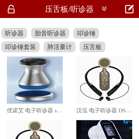




压舌板/听诊器
首页
资讯
听诊器
胎音听诊器
叩诊锤
仪器
叩诊锤套装
肺活量计
压舌板
医疗资讯
优诺艾 电子听诊器 smartho-D2
汉泓 电子听诊器 DS88A