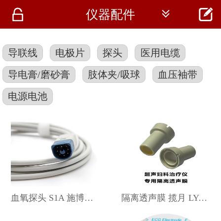




仪器配件
首页
资讯
导联线
电极片
探头
医用电缆
仪器
导电膏/磨砂膏
肢体夹/吸球
血压袖带
医疗资讯
电源电池
血氧探头 S1A 施博瑞科
隔离透声膜 揽月 LY-1121