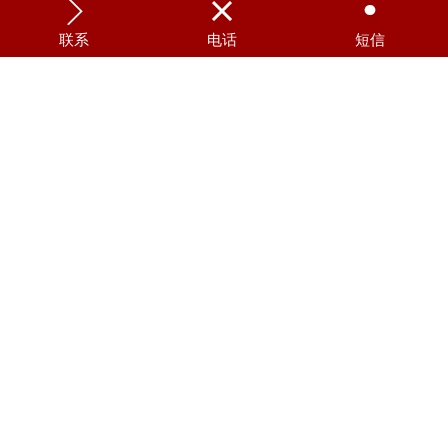



联系
电话
短信
高频手术电极 YH-103W
持续正压通气用面罩SP-M01M
威力恒 驱动板 VLH-D
威力恒 电源 VLH-D