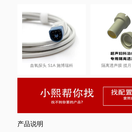
血氧探头 S1A 施博瑞科
隔离透声膜 揽月 L
产品说明