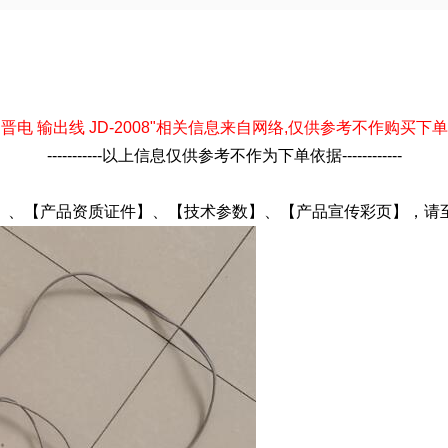
--以下"晋电 输出线 JD-2008"相关信息来自网络,仅供参考不作购买下单依据--
-----------以上信息仅供参考不作为下单依据------------
细描述】、【产品资质证件】、【技术参数】、【产品宣传彩页】，请