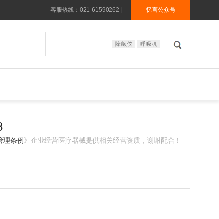
客服热线：021-61590262
|
忆言公众号
除颤仪
呼吸机
8
管理条例
》企业经营医疗器械提供相关经营资质，谢谢配合！