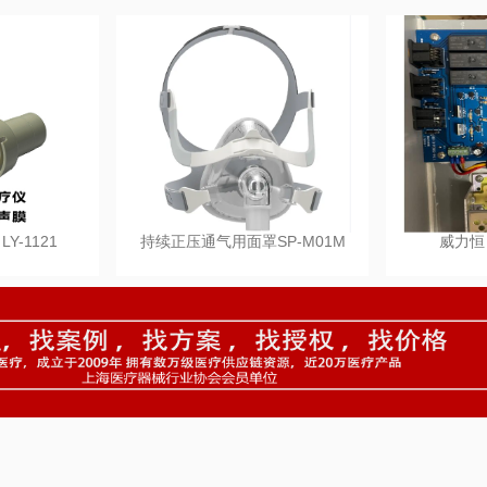
Y-1121
持续正压通气用面罩SP-M01M
威力恒 