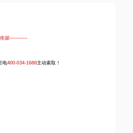
----------
至电
400-034-1688
主动索取！