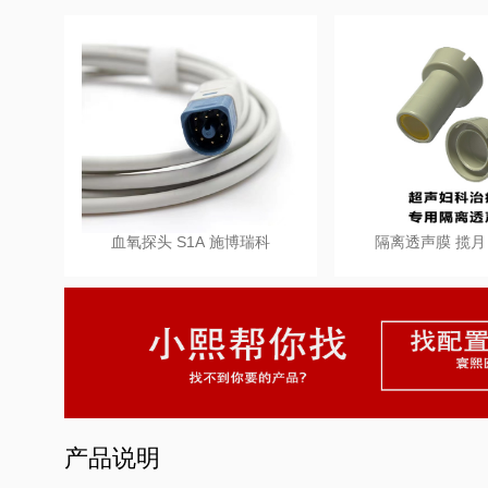
血氧探头 S1A 施博瑞科
隔离透声膜 揽月 L
产品说明