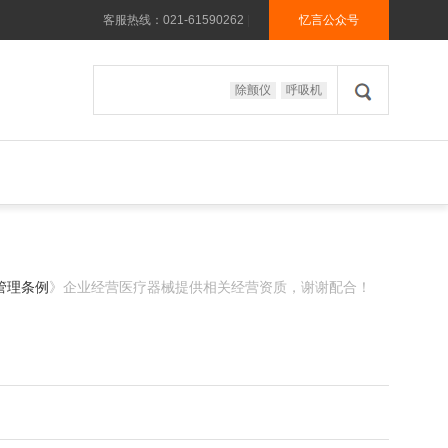
客服热线：021-61590262
|
忆言公众号
除颤仪
呼吸机
管理条例
》企业经营医疗器械提供相关经营资质，谢谢配合！