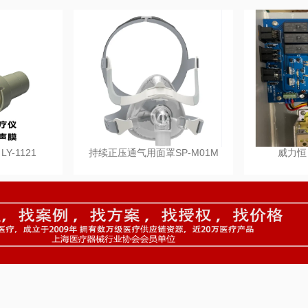
Y-1121
持续正压通气用面罩SP-M01M
威力恒 