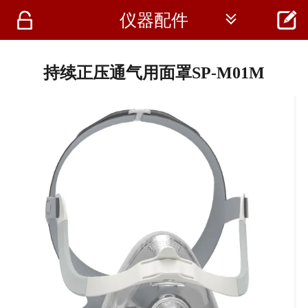




仪器配件
首页
资讯
持续正压通气用面罩SP-M01M
仪器
医疗资讯