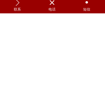



联系
电话
短信
弘联 心肺复苏模拟人 GD/CPR681
康为 局麻训练工具箱 SG7106
康为 多功能小手术训练工具箱 SG7109
高级全功能护理人模型（带血压测）