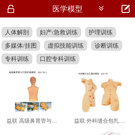




医学模型
首页
资讯
人体解剖
妇产/急救训练
护理训练
仪器
多媒体/挂图
虚拟技能训练
诊断训练
医疗资讯
专科训练
口腔专科训练
益联 高级鼻胃管与气管护理模型 KAS-70/1
益联 外科缝合包扎展示模型 KAS-FH