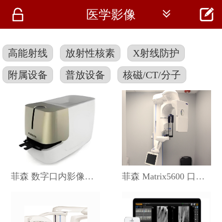




医学影像
首页
资讯
高能射线
放射性核素
X射线防护
仪器
附属设备
普放设备
核磁/CT/分子
医疗资讯
菲森 数字口内影像板扫描处理系统 F200 牙片宝
菲森 Matrix5600 口腔颌面锥形束计算机体层摄影设备