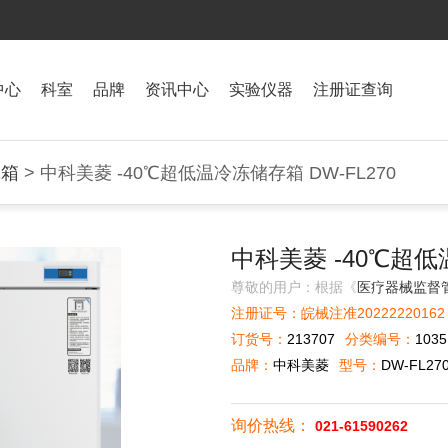
中心
科室
品牌
资讯中心
实验仪器
注册证查询
冰箱
> 中科美菱 -40℃超低温冷冻储存箱 DW-FL270
中科美菱 -40℃超低
尊敬的用户：根据《
医疗器械监督
注册证号：皖械注准20222220162
订货号：
213707
分类编号：
1035
品牌：
中科美菱
型号：
DW-FL27
询价热线：
021-61590262