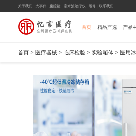
关于我们
|
大事件
|
腹腔镜
|
毫米波治疗仪
|
维修
|
联系我们
首页
精品严选
产品
首页
>
医疗器械
>
临床检验
>
实验箱体
>
医用