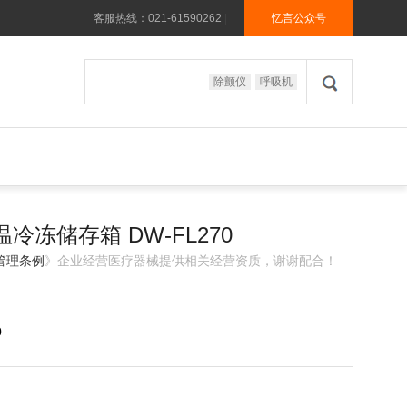
客服热线：021-61590262
|
忆言公众号
除颤仪
呼吸机
温冷冻储存箱 DW-FL270
管理条例
》企业经营医疗器械提供相关经营资质，谢谢配合！
0