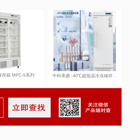
存箱 MPC-5系列
中科美菱 -40℃超低温冷冻储存…