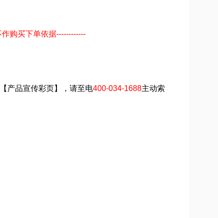
买下单依据------------
】、【产品宣传彩页】，请至电
400-034-1688
主动索