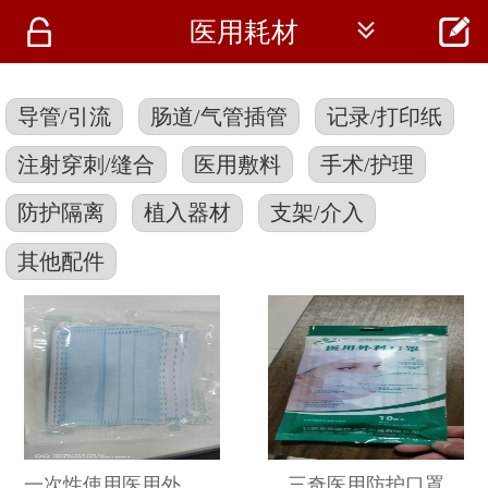




医用耗材
首页
资讯
导管/引流
肠道/气管插管
记录/打印纸
仪器
注射穿刺/缝合
医用敷料
手术/护理
医疗资讯
防护隔离
植入器材
支架/介入
其他配件
一次性使用医用外科口罩
三奇医用防护口罩