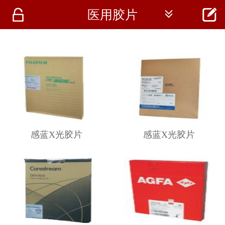




医用胶片
首页
资讯
仪器
医疗资讯
感蓝X光胶片
感蓝X光胶片