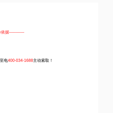
----------
请至电
400-034-1688
主动索取！