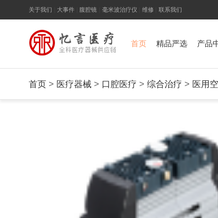
关于我们
|
大事件
|
腹腔镜
|
毫米波治疗仪
|
维修
|
联系我们
首页
精品严选
产品
首页
>
医疗器械
>
口腔医疗
>
综合治疗
>
医用