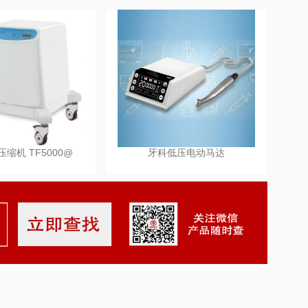
缩机 TF5000@
牙科低压电动马达