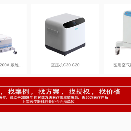
200A 戴维…
空压机C30 C20
医用空气压