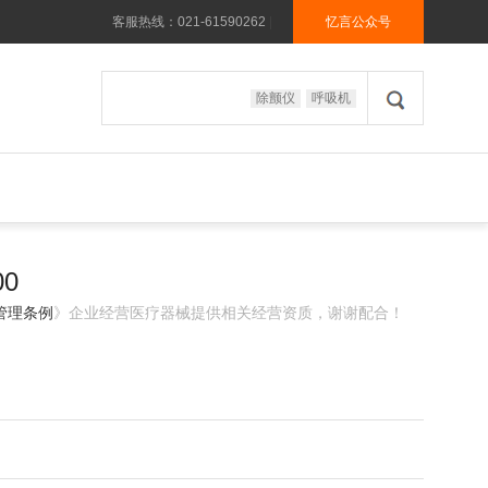
客服热线：021-61590262
|
忆言公众号
除颤仪
呼吸机
0
管理条例
》企业经营医疗器械提供相关经营资质，谢谢配合！