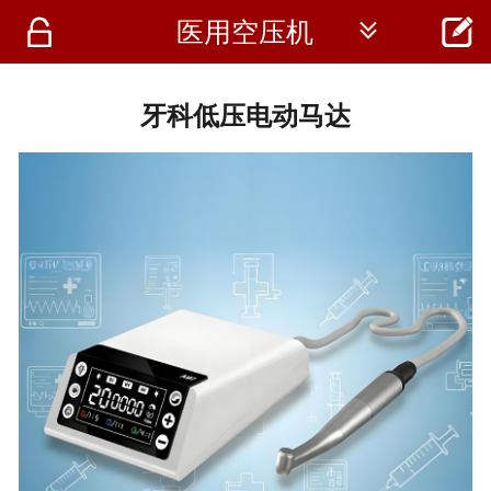




医用空压机
首页
资讯
牙科低压电动马达
仪器
医疗资讯