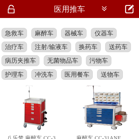




医用推车
首页
资讯
急救车
麻醉车
器械车
仪器车
仪器
治疗车
注射/输液车
换药车
送药车
医疗资讯
病历夹推车
无菌物品车
污物车
护理车
冲洗车
医用餐车
送物车
八乐梦 麻醉车 CC-31EMG
麻醉车 CC-31ANE 八乐梦