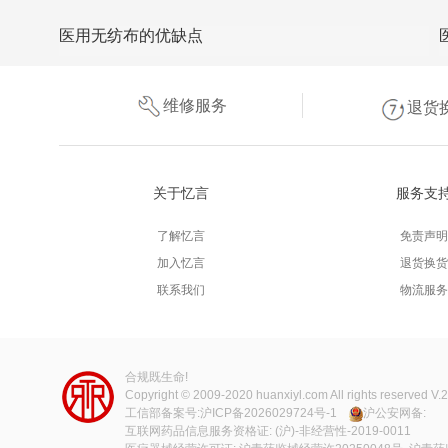
医用无纺布的优缺点
维修服务
退货
关于忆言
服务支
了解忆言
免责声明
加入忆言
退货换货
联系我们
物流服务
合规既生命!
Copyright © 2009-2020
huanxiyl.com
All rights reserved V.
工信部备案号:
沪ICP备2026029724号-1
沪公安网备:
互联网药品信息服务资格证: (沪)-非经营性-2019-0011