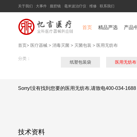
关于我们
|
大事件
|
腹腔镜
|
毫米波治疗仪
|
维修
|
联系我们
首页
精品严选
产品
首页
>
医疗器械
>
消毒灭菌
>
灭菌包装
>
医用无纺布
分类：
纸塑包装袋
医用无纺布
Sorry!没有找到您要的医用无纺布,请致电400-034-1688
技术资料