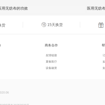
医用无纺布的功效
医用无纺
15天换货
换货
持
商务合作
帮
友情链接
寰春医疗
设备融资
2020.06