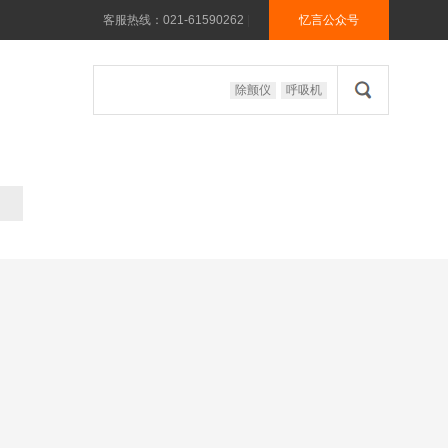
客服热线：021-61590262
|
忆言公众号
除颤仪
呼吸机