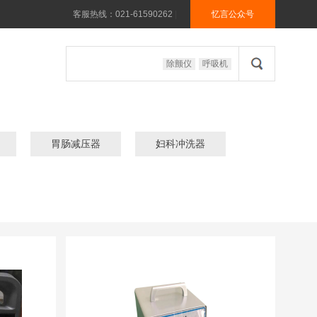
客服热线：021-61590262
|
忆言公众号
除颤仪
呼吸机
胃肠减压器
妇科冲洗器