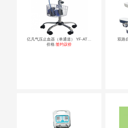
亿凡气压止血器（单通道） YF-ATS-
双路自
价格:
签约议价
D