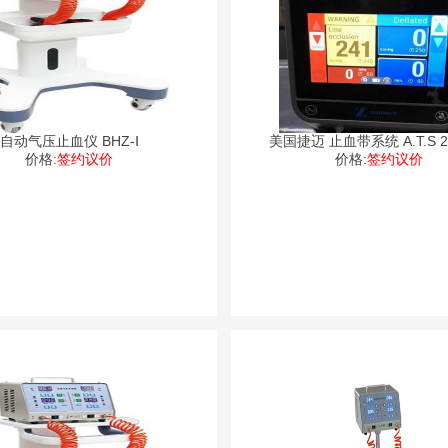
自动气压止血仪 BHZ-Ⅰ
美国捷迈 止血带系统 A
价格:
签约议价
价格:
签约议价