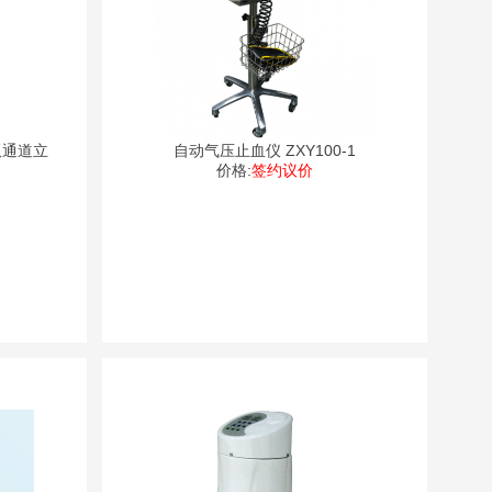
Ⅱ型（双通道立
自动气压止血仪 ZXY100-1
价格:
签约议价