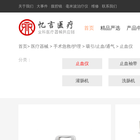
关于我们
|
大事件
|
腹腔镜
|
毫米波治疗仪
|
维修
|
联系我们
首页
精品严选
产品
首页
>
医疗器械
>
手术急救/护理
>
吸引/止血/通气
>
止血仪
分类：
止血仪
止血袖带
灌肠机
洗肠机