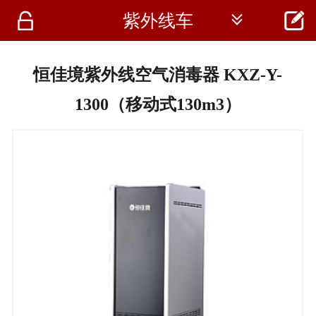




紫外线车
首页
资讯
恒佳境紫外线空气消毒器 KXZ-Y-
仪器
1300（移动式130m3）
医疗资讯