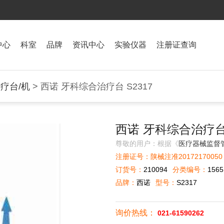
中心
科室
品牌
资讯中心
实验仪器
注册证查询
疗台/机
> 西诺 牙科综合治疗台 S2317
西诺 牙科综合治疗台 
尊敬的用户：根据《
医疗器械监督
注册证号：陕械注准20172170050
订货号：
210094
分类编号：
1565
品牌：
西诺
型号：
S2317
询价热线：
021-61590262