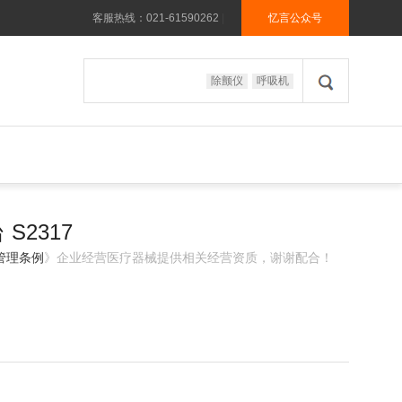
客服热线：021-61590262
|
忆言公众号
除颤仪
呼吸机
S2317
管理条例
》企业经营医疗器械提供相关经营资质，谢谢配合！