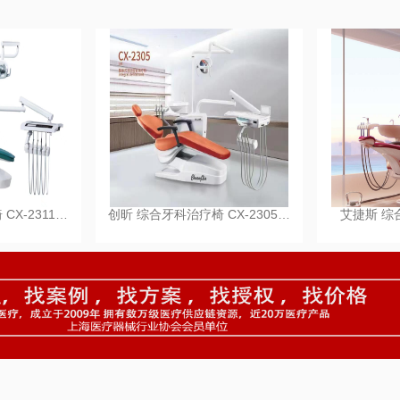
CX-2311…
创昕 综合牙科治疗椅 CX-2305…
艾捷斯 综