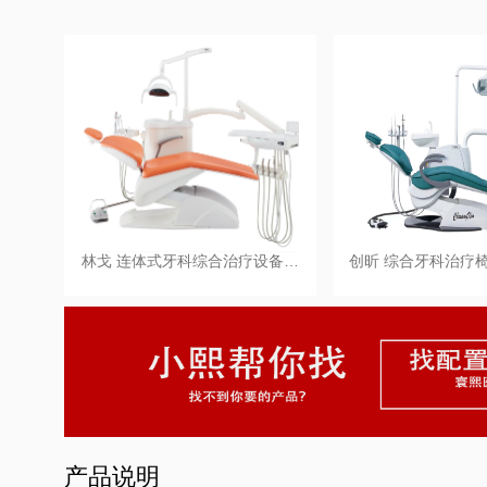
林戈 连体式牙科综合治疗设备…
创昕 综合牙科治疗椅 
产品说明