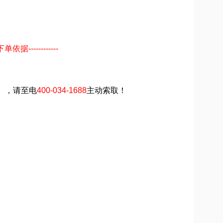
-----------
】，请至电
400-034-1688
主动索取！