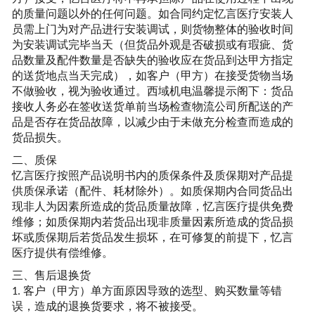
的质量问题以外的任何问题。如合同约定
忆言
医疗安装人
员需上门为对产品进行安装调试，则货物整体的验收时间
为安装调试完毕当天（但货品外观是否破损或有瑕疵、货
品数量及配件数量是否缺失的验收应在货品到达甲方指定
的送货地点当天完成），如客户（甲方）在接受货物当场
不做验收，视为验收通过。西域机电温馨提示阁下：货品
接收人务必在签收送货单前当场检查物流公司所配送的产
品是否存在货品故障，以减少由于未做充分检查而造成的
货品损失。
二、质保
忆言
医疗按照产品说明书内的质保条件及质保期对产品提
供质保承诺（配件、耗材除外）。如质保期内合同货品出
现非人为因素所造成的货品质量故障，
忆言
医疗提供免费
维修；如质保期内若货品出现非质量因素所造成的货品损
坏或质保期后若货品发生损坏，在可修复的前提下，
忆言
医疗提供有偿维修。
三、售后退换货
客户（甲方）单方面原因导致的选型、购买数量等错
1.
误，造成的退换货要求，将不被接受。