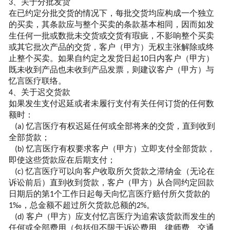
、关于分批发货
3
在已约定分批交货的情况下，每批交货均应构成一个独立
的买卖，其条款应与整个买卖的条款基本相同，因而如发
生任何一批或数批未交货或交货有瑕疵，不影响整个买卖
或其它批次产品的交货，客户（甲方）无权主张解除或终
止整个买卖。如果自约定之发货日起
日内客户（甲方）
10
既未收到产品也未收到产品发票，则建议客户（甲方）与
忆言
医疗联络。
、关于迟交货款
4
如果发生支付迟延或者未履行支付有关任何订货的任何数
额时：
忆言
医疗有权迟延任何或全部将来的交货，直到收到
(a)
全部货款；
忆言
医疗有权要求客户（甲方）立即支付全部货款，
(b)
即使这些货款应在后期支付；
忆言
医疗可以向客户收取所欠货款之滞纳金（无论在
(c)
诉讼前后）直到收到货款，客户（甲方）从合同约定回款
日期后的第
个工作日起每天向
忆言
医疗赔付所欠货款的
1
，总金额不超过所欠货款总额的
。
1‰
2%
客户（甲方）应支付
忆言
医疗为追索该货款而发生的
(d)
任何或全部费用（包括但不限于诉讼费用、律师费、交通