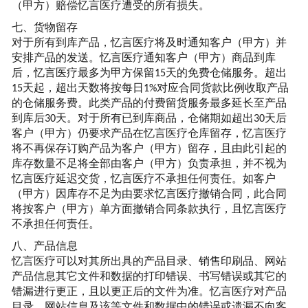
（甲方）赔偿
忆言
医疗遭受的所有损失。
七、货物留存
对于所有到库产品，
忆言
医疗将及时通知客户（甲方）并
安排产品的发送。
忆言
医疗通知客户（甲方）商品到库
后，忆言医疗最多为甲方保留
天的免费仓储服务。超出
15
天起，超出天数将按每日
对应合同货款比例收取产品
15
1%
的仓储服务费。此类产品的付费留货服务最多延长至产品
到库后
天。对于所有已到库商品，仓储期如超出
天后
30
30
客户（甲方）仍要求产品在
忆言
医疗仓库留存，
忆言
医疗
将不再保存订购产品为客户（甲方）留存，且由此引起的
库存数量不足将全部由客户（甲方）负责承担，并不视为
忆言
医疗延迟交货，
忆言
医疗不承担任何责任。如客户
（甲方）因库存不足为由要求
忆言
医疗撤销合同，此合同
将按客户（甲方）单方面撤销合同条款执行，且忆言医疗
不承担任何责任。
八、产品信息
忆言医疗可以对其所出具的产品目录、销售印刷品、网站
产品信息其它文件和数据的打印错误、书写错误或其它的
错漏进行更正，且以更正后的文件为准。
忆言
医疗对产品
目录、网站信息及该等文件和数据中的错误或遗漏不向客