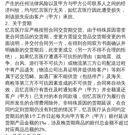
产生的任何法律风险以及甲方与甲方公司联系人之间的经
济纠纷，均与
忆言
医疗无关，如
忆言
医疗因此遭受损失，
则该损失应由客户（甲方）承担。
、关于货期
2
忆言
医疗应严格按照合同交货期交货。由于特殊原因需变
更合同货品的交货期，变更方需提交货品交货期变更的书
面说明，并交付合同另一方，在得到合同双方书面确认并
明确新的交货期后，此变更成立（另一方不得不合理的拒
绝）。如果
忆言
医疗遭遇不可抗拒的理由（如地震、战
争、台风、游行等不可抗力）或物流第三方公司配送过程
中将产品遗失（物流公司出具证明并提供给客户）等则不
属于迟交范畴。如遇厂家不能供货（包括停产）及海关、
商检等第三方不可抗因素造成的不可供货，合同将自动失
效，且
忆言
医疗有责任及时通知客户（甲方）并全额退还
客户（甲方）已支付的本合同款项，但
忆言
医疗为履行合
同所发生的合理费用除外。非特殊原因的货期延误，在合
同约定到货期仍没有到货的情况下，
忆言
医疗从合同约定
货期后的第
个工作日起每天向甲方客户（甲方）赔付延误
1
货期产品金额的
，涉及晚货期商品的赔付总金额不超过
1‰
对应商品总额的
。
2%