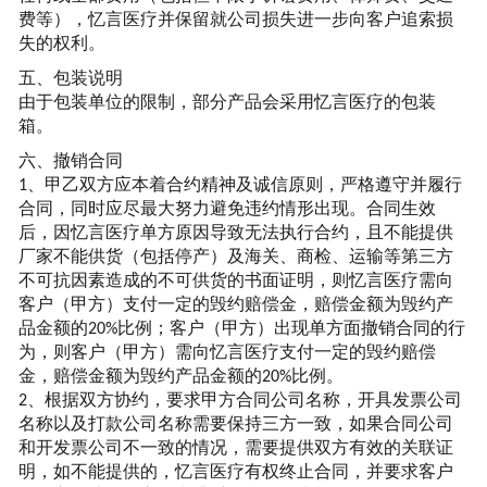
费等），
忆言
医疗并保留就公司损失进一步向客户追索损
失的权利。
五、包装说明
由于包装单位的限制，部分产品会采用
忆言
医疗的包装
箱。
六、撤销合同
、甲乙双方应本着合约精神及诚信原则，严格遵守并履行
1
合同，同时应尽最大努力避免违约情形出现。合同生效
后，因
忆言
医疗单方原因导致无法执行合约，且不能提供
厂家不能供货（包括停产）及海关、商检、运输等第三方
不可抗因素造成的不可供货的书面证明，则
忆言
医疗需向
客户（甲方）支付一定的毁约赔偿金，赔偿金额为毁约产
品金额的
比例；客户（甲方）出现单方面撤销合同的行
20%
为，则客户（甲方）需向
忆言
医疗支付一定的毁约赔偿
金，赔偿金额为毁约产品金额的
比例。
20%
、根据双方协约，要求甲方合同公司名称，开具发票公司
2
名称以及打款公司名称需要保持三方一致，如果合同公司
和开发票公司不一致的情况，需要提供双方有效的关联证
明，如不能提供的，
忆言
医疗有权终止合同，并要求客户