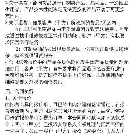
关于换货：合同货品属于订制类产品、易耗品、一次性卫
2.
生用品、产品技术性能决定无法更换的产品不属于可更换
范围内。
关于退货：如果客户（甲方）所收到的货品
天之内：
3.
7
）非订制类商品如由于质量原因导致无法使用，且无
1
法通过技术维修恢复正常使用功能，客户（甲方）有权要
求
忆言
医疗退货；
）订制类商品如出现质量原因，
忆言
医疗提供后续维
2
修，但不提供退货服务。
合同或者报价中的产品在质保期内发生因产品质量问题无
4.
法使用，客户（甲方）有权要求将产品退回
忆言
医疗进行
免费维修服务，
忆言
医疗不提供上门维修。非质保期内的
维修需要另外收取维修费用。
四、合同执行
、关于报价
1
由
忆言
出具的报价单，且已经由内部流程签审通过，在报
价有效期内，客户同意
忆言
网站所示的内容，由客户签字
回传的报价单可以视为订单。本合同同时默认如下条款成
立：客户（甲方）已授权其联系人全权处理与
忆言
医疗的
一切事宜，如由于客户（甲方）授权（或委托）联系人所