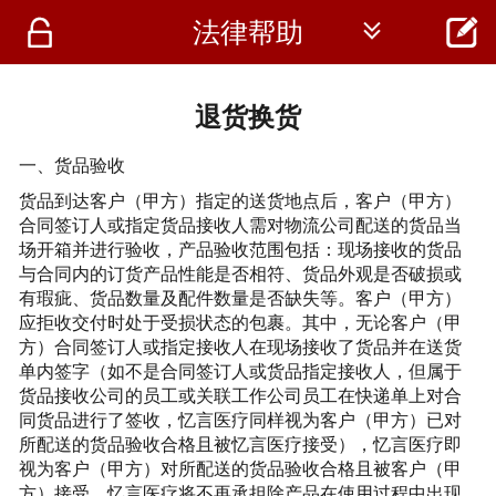




法律帮助
首页
资讯
退货换货
仪器
一、货品验收
货品到达客户（甲方）指定的送货地点后，客户（甲方）
医疗资讯
合同签订人或指定货品接收人需对物流公司配送的货品当
场开箱并进行验收，产品验收范围包括：现场接收的货品
与合同内的订货产品性能是否相符、货品外观是否破损或
有瑕疵、货品数量及配件数量是否缺失等。客户（甲方）
应拒收交付时处于受损状态的包裹。其中，无论客户（甲
方）合同签订人或指定接收人在现场接收了货品并在送货
单内签字（如不是合同签订人或货品指定接收人，但属于
货品接收公司的员工或关联工作公司员工在快递单上对合
同货品进行了签收，
忆言
医疗同样视为客户（甲方）已对
所配送的货品验收合格且被
忆言
医疗接受），
忆言
医疗即
视为客户（甲方）对所配送的货品验收合格且被客户（甲
方）接受，
忆言
医疗将不再承担除产品在使用过程中出现