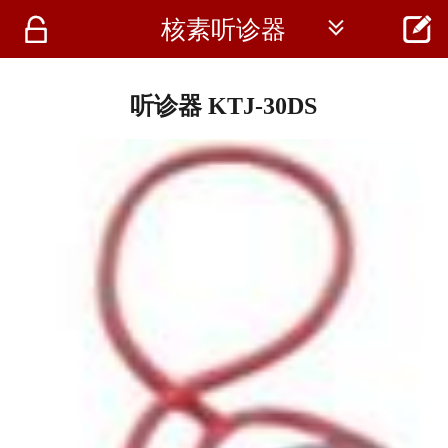




核素听诊器
首页
资讯
听诊器 KTJ-30DS
仪器
医疗资讯